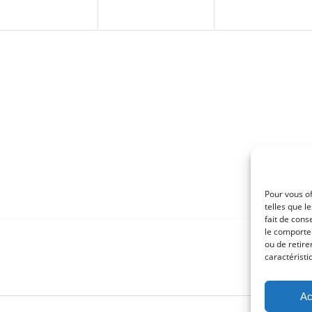
Pour vous of
telles que l
fait de cons
le comportem
ou de retire
caractéristi
Ac