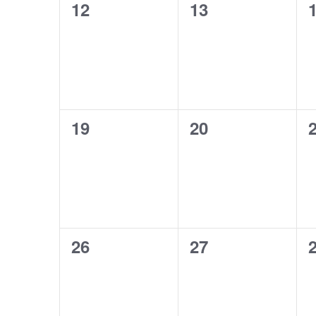
0
0
12
13
évènement,
évènement,
0
0
19
20
évènement,
évènement,
0
0
26
27
évènement,
évènement,