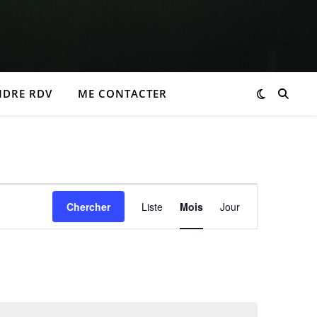
NDRE RDV
ME CONTACTER
Navigation
Chercher
Liste
Mois
Jour
de
vues
Évènement